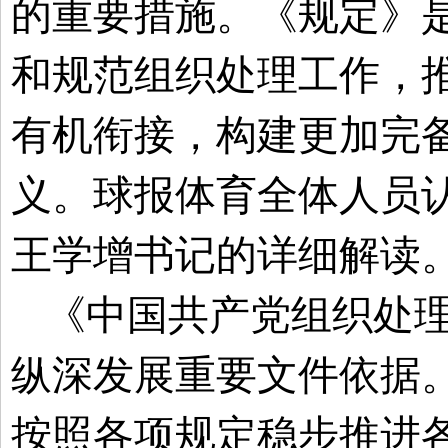
的重要措施。《规定》
和规范组织处理工作，
有机衔接，构建更加完
义。球报体育全体人员
王学增书记的详细解读
《中国共产党组织处
纵深发展重要文件依据
按照各项规定稳步推进