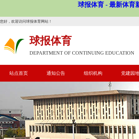
球报体育 - 最新体
您好，欢迎访问球报体育网站！
球报体育
DEPARTMENT OF CONTINUING EDUCATION
站点首页
通知公告
组织机构
党建园