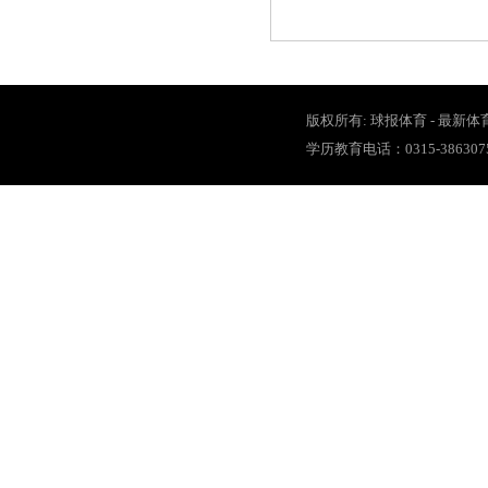
版权所有: 球报体育 - 最新
学历教育电话：0315-3863075 教