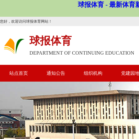
球报体育 - 最新体
您好，欢迎访问球报体育网站！
球报体育
DEPARTMENT OF CONTINUING EDUCATION
站点首页
通知公告
组织机构
党建园