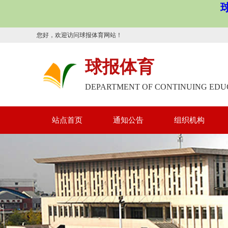
您好，欢迎访问球报体育网站！
球报体育
DEPARTMENT OF CONTINUING EDU
站点首页
通知公告
组织机构