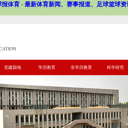
球报体育 - 最新体育新闻、赛事报道、足球篮球资
CATION
党建园地
学历教育
非学历教育
科学研究