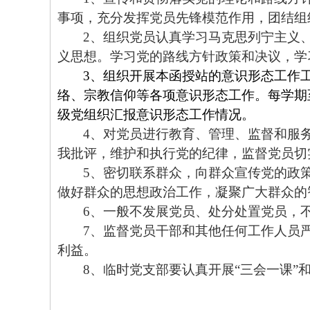
事项，充分发挥党员先锋模范作用，团结组
2
、组织党员认真学习马克思列宁主义、
义思想。学习党的路线方针政策和决议，学
3
、组织开展本函授站的意识形态工作
络、宗教信仰等各项意识形态工作。每学期
级党组织汇报意识形态工作情况。
4
、对党员进行教育、管理、监督和服
我批评，维护和执行党的纪律，监督党员切
5
、密切联系群众，向群众宣传党的政
做好群众的思想政治工作，凝聚广大群众的
6
、
一般不发展党员、处分处置党员，
7
、监督党员干部和其他任何工作人员
利益。
8
、临时党支部要认真开展“三会一课”