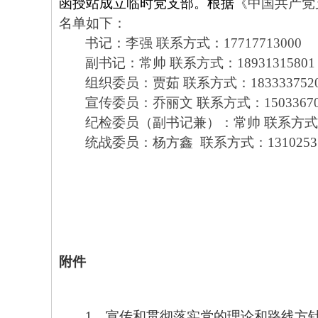
函授站成立临时党支部。根据
《中国共产党
名单如下：
书记：李强
联系方式：
17717713000
副书记：常帅
联系方式：
18931315801
组织委员：贾茹
联系方式：
183333752
宣传委员：乔丽文
联系方式：
1503367
纪检委员（副书记兼）：常帅
联系方式
统战委员：杨方鑫
联系方式：
1310253
附件
1
、宣传和贯彻落实党的理论和路线方