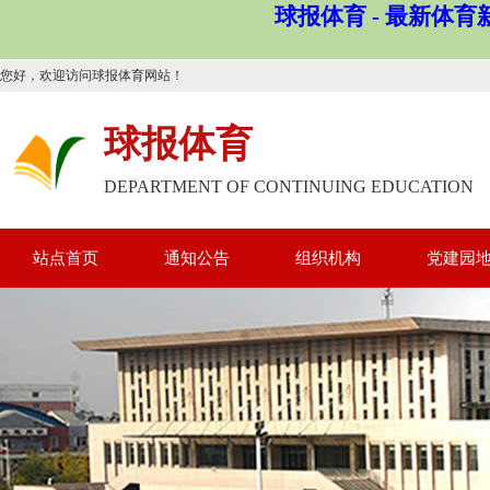
球报体育 - 最新体
您好，欢迎访问球报体育网站！
球报体育
DEPARTMENT OF CONTINUING EDUCATION
站点首页
通知公告
组织机构
党建园